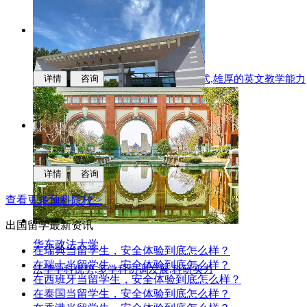
华东师范大学
多样化的升学,中新联合培养的办学模式,雄厚的英文教学能力
详情
咨询
合肥工业大学
科研实力,学科优势,人才培养质量
详情
咨询
查看更多预科院校 >
出国留学
最新资讯
华东政法大学
在瑞典当留学生，安全体验到底怎么样？
在瑞士当留学生，安全体验到底怎么样？
法学学科优势,多学科协调发展,科研实力
在西班牙当留学生，安全体验到底怎么样？
在泰国当留学生，安全体验到底怎么样？