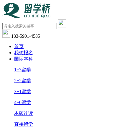
133-5901-4585
首页
我想报名
国际本科
1+3留学
2+2留学
3+1留学
4+0留学
本硕连读
直接留学