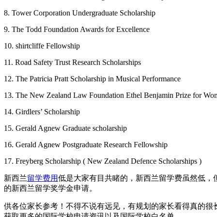
8. Tower Corporation Undergraduate Scholarship
9. The Todd Foundation Awards for Excellence
10. shirtcliffe Fellowship
11. Road Safety Trust Research Scholarships
12. The Patricia Pratt Scholarship in Musical Performance
13. The New Zealand Law Foundation Ethel Benjamin Prize for Wo
14. Girdlers’ Scholarship
15. Gerald Agnew Graduate scholarship
16. Gerald Agnew Postgraduate Research Fellowship
17. Freyberg Scholarship ( New Zealand Defence Scholarships )
新西兰
留学费用
低是大家有目共睹的，新西兰留学费虽然低，
的新西兰留学奖学金申请。
供各位家长参考！不得不说有远见，有规划的家长看得真的很
获取更多的国际学校申请资讯以及国际学校白名单。