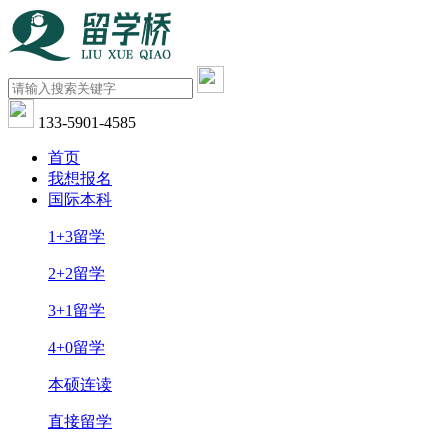
133-5901-4585
首页
我想报名
国际本科
1+3留学
2+2留学
3+1留学
4+0留学
本硕连读
直接留学