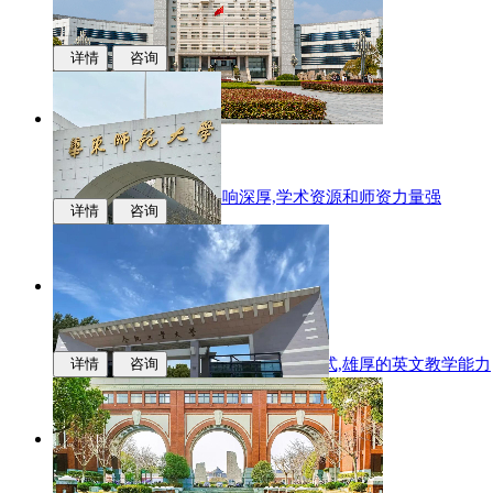
详情
咨询
江西财经大学
国际化办学,学科专业影响深厚,学术资源和师资力量强
详情
咨询
华东师范大学
多样化的升学,中新联合培养的办学模式,雄厚的英文教学能力
详情
咨询
合肥工业大学