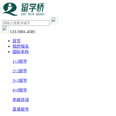
133-5901-4585
首页
我想报名
国际本科
1+3留学
2+2留学
3+1留学
4+0留学
本硕连读
直接留学