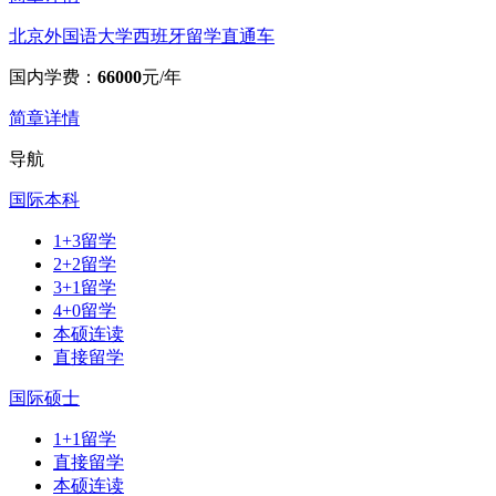
北京外国语大学西班牙留学直通车
国内学费：
66000
元/年
简章详情
导航
国际本科
1+3留学
2+2留学
3+1留学
4+0留学
本硕连读
直接留学
国际硕士
1+1留学
直接留学
本硕连读