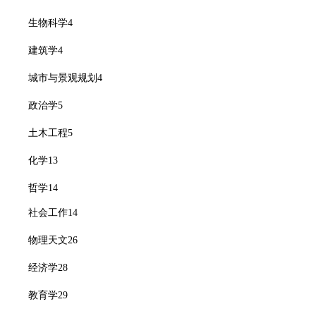
生物科学
4
建筑学
4
城市与景观规划
4
政治学
5
土木工程
5
化学
13
哲学
14
社会工作
1
4
物理天文
26
经济学
28
教育学
29