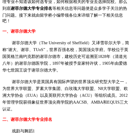
理专业不知道该如何选专业，如何根据相关的专业去选择院校。那么
到底
谢菲尔德大学专业排名
等相关信息等问题便是众多学子关注的热
门问题。接下来就由
留学桥小编
带领各位来详细了解一下相关信息
吧！
一、谢菲尔德大学
谢菲尔德大学（
The University of Sheffield）又译雪菲尔大学，简
称“谢大、谢菲、TUoS”，世界百强名校，英国顶尖学府。学校位于英
国英格兰南约克郡的谢菲尔德市，建校历史可追溯至1828年（清道光
八年）的谢菲尔德医学院，1897年被授予皇家特许状，1905年由爱德
华七世国王设于谢菲尔德大学。
谢菲尔德大学是英国具有国际声望的世界顶尖研究型大学之一，
为世界大学联盟、罗素大学集团、白玫瑰大学联盟、
N8大学联盟、欧
洲大学协会（EUA）以及英联邦大学协会（ACU）等组织成员。2012
年管理学院获得象征世界顶尖商学院的AACSB、AMBA和EQUIS三大
认证。
二、谢菲尔德大学专业排名
戏剧与舞蹈
1