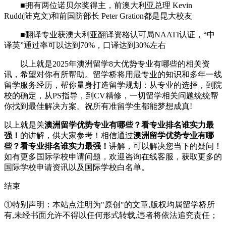
■拥有两位诺贝尔奖得主，前澳大利亚总理 Kevin
Rudd(陆克文)和前国防部长 Peter Gration都是昆大校友
■翻译专业获澳大利亚翻译资格认可局NAATI认证，“中
译英”通过率可以达到70%，口译达到30%左右
以上就是2025年澳洲留学8大优势专业有哪些的相关资
讯，希望对你有所帮助。留学桥将用最专业的知识和多年一线
留学服务经历，帮你量身打造留学规划：从专业的选择，到院
校的确定，从PS指导，到CV精修，一切留学相关问题统统帮
你找到最佳解决方案。祝所有准留学生都能梦想成真!
以上就是关
澳洲留学优势专业有哪些？看专业排名谁实力最
强！
的讲解，供大家参考！相信通过
澳洲留学优势专业有哪
些？看专业排名谁实力最强！
讲解，可以解决您当下的疑问！
如有更多国际学校申请问题，欢迎
咨询在线客服
，获取更多的
国际学校申请资讯以及国际学校白名单。
结束
①特别声明：本站点注明为"原创"的文章,版权均属留学桥所
有,未经书面允许不得以任何形式转载,违者将依法追究责任；