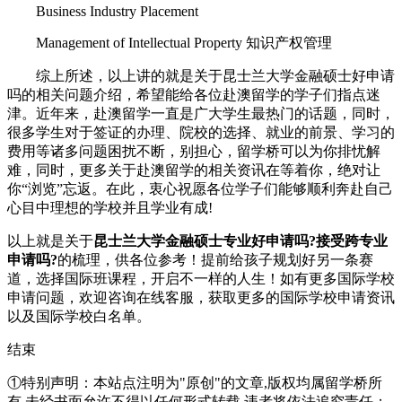
Business Industry Placement
Management of Intellectual Property 知识产权管理
综上所述，以上讲的就是关于昆士兰大学金融硕士好申请
吗的相关问题介绍，希望能给各位赴澳留学的学子们指点迷
津。近年来，赴澳留学一直是广大学生最热门的话题，同时，
很多学生对于签证的办理、院校的选择、就业的前景、学习的
费用等诸多问题困扰不断，别担心，留学桥可以为你排忧解
难，同时，更多关于赴澳留学的相关资讯在等着你，绝对让
你“浏览”忘返。在此，衷心祝愿各位学子们能够顺利奔赴自己
心目中理想的学校并且学业有成!
以上就是关于
昆士兰大学金融硕士专业好申请吗?接受跨专业
申请吗?
的梳理，供各位参考！提前给孩子规划好另一条赛
道，选择国际班课程，开启不一样的人生！如有更多国际学校
申请问题，欢迎
咨询在线客服
，获取更多的国际学校申请资讯
以及国际学校白名单。
结束
①特别声明：本站点注明为"原创"的文章,版权均属留学桥所
有,未经书面允许不得以任何形式转载,违者将依法追究责任；