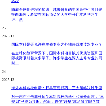
名校
随着全球化进程的加速，越来越多的中国高中生将目光
投向海外，希望在国际顶尖的大学中开启本科学习生
涯。然
25
2025.12
国际本科是否允许在主修专业之外辅修或攻读双专业？
在全球化教育背景下，国际本科项目以其优质资源和国
际视野吸引着众多学子。许多学生在深入主修专业的同
时，
24
2025.12
海外本科名校申请：赶早更要赶巧，三大策略决胜千里
对于志在冲击海外顶尖本科院校的学生和家长而言，“早
规划”已成为共识。然而，仅仅“赶早”就足够了吗？答