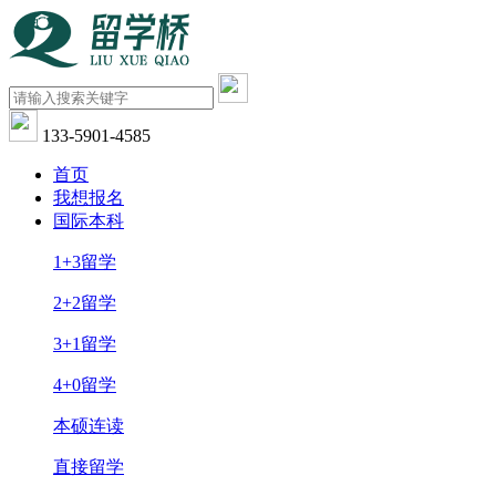
133-5901-4585
首页
我想报名
国际本科
1+3留学
2+2留学
3+1留学
4+0留学
本硕连读
直接留学