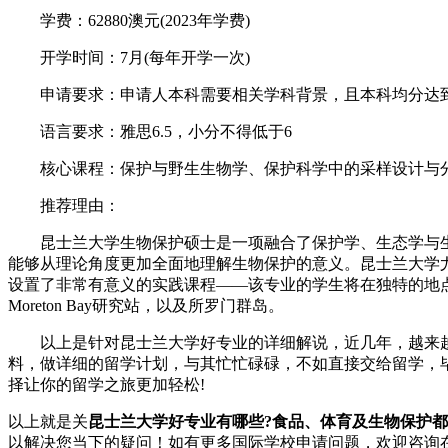
学费：62880澳元(2023年学费)
开学时间：7月(每年开学一次)
申请要求：申请人本科需要相关学科背景，且本科均分达到
语言要求：雅思6.5，小分不得低于6
核心课程：保护与野生生物学、保护科学中的采样设计与分
推荐理由：
昆士兰大学生物保护硕士是一项融合了保护学、生态学与生
能够从理论角度更加全面地理解生物保护的意义。昆士兰大学
设置了非常有意义的实践课程——该专业的学生将在独特的地点完
Moreton Bay研究站，以及所罗门群岛。
以上是针对昆士兰大学好专业的详细解说，近几年，越来越
料，做详细的留学计划，与其忙忙碌碌，不如直接交给留学，
择让你的留学之旅更加轻松!
以上就是关
昆士兰大学好专业有哪些?食品、体育及生物保护都是
以解决您当下的疑问！如有更多国际学校申请问题，欢迎
咨询