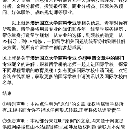
师、人力资源、信息技术还有最近几年大热的股票经济、数据
分析、金融分析师、投资银行家、商业分析员、国际关系顾
问、媒体联络、战略规划师等职业。
以上就是
澳洲国立大学商科专业
等相关信息。希望对你有
所帮助。留学桥将用最专业的知识和多年一线留学服务经历，
帮你量身打造留学规划：从专业的选择，到院校的确定，从
PS指导，到CV精修，一切留学相关问题统统帮你找到最佳解
决方案。祝所有准留学生都能梦想成真!
以上就是关于
澳洲国立大学商科专业 你想申请文章中的哪门
专业呢？
的讲解，跟着留学桥的老师一起走进国际学校，探索
不同课程背后的教育奥秘！如有更多国际学校申请问题，欢迎
咨询在线客服
，获取更多的国际学校申请资讯以及国际学校白
名单。
结束
①特别声明：本站点注明为"原创"的文章,版权均属留学桥所
有,未经书面允许不得以任何形式转载,违者将依法追究责任；
②免责声明：本站部分未注明“原创”的文章,均来源于网友提
供或网络搜集由本站编辑整理,如涉及版权问题,请联系本站管