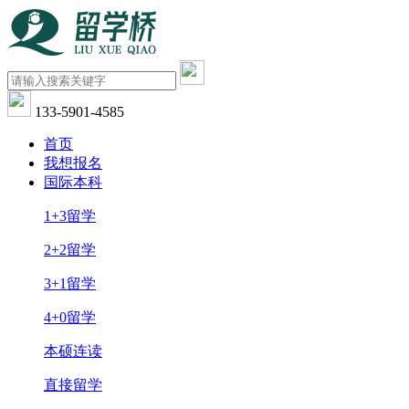
133-5901-4585
首页
我想报名
国际本科
1+3留学
2+2留学
3+1留学
4+0留学
本硕连读
直接留学