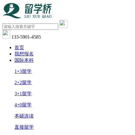
133-5901-4585
首页
我想报名
国际本科
1+3留学
2+2留学
3+1留学
4+0留学
本硕连读
直接留学