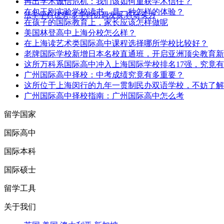
再出学术诚信危机：我们该如何重获学术信任？
在包玉刚实验学校读书，是一种怎样的体验？
法学学科优势,多学科协调发展,科研实力
在孩子的国际教育上，家长应该怎样做呢
美国林登高中上海分校怎么样？
在上海读艺术类国际高中课程选择哪所学校比较好？
老牌国际学校新增日本名校直通班，开启亚洲顶尖教育新
这所万科系国际高中冲入上海国际学校排名17强，究竟
广州国际高中择校：中考成绩究竟有多重要？
这所位于上海闵行的九年一贯制民办双语学校，不妨了解
广州国际高中择校指南：广州国际高中怎么考
留学国家
国际高中
国际本科
国际硕士
留学工具
关于我们