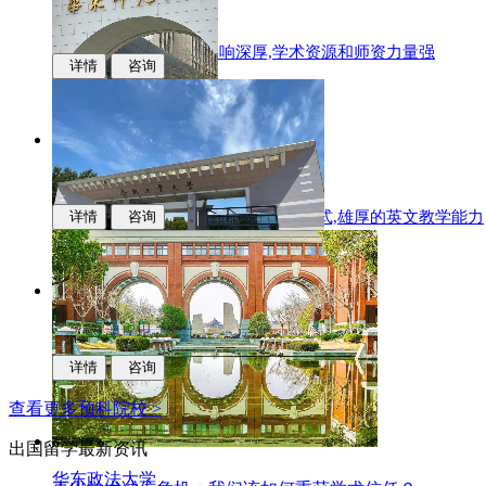
江西财经大学
国际化办学,学科专业影响深厚,学术资源和师资力量强
详情
咨询
华东师范大学
多样化的升学,中新联合培养的办学模式,雄厚的英文教学能力
详情
咨询
合肥工业大学
科研实力,学科优势,人才培养质量
详情
咨询
查看更多预科院校 >
出国留学
最新资讯
华东政法大学