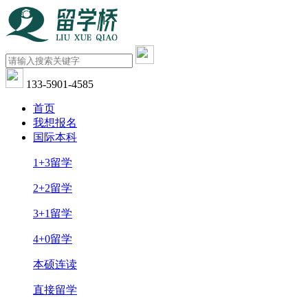
133-5901-4585
首页
我想报名
国际本科
1+3留学
2+2留学
3+1留学
4+0留学
本硕连读
直接留学