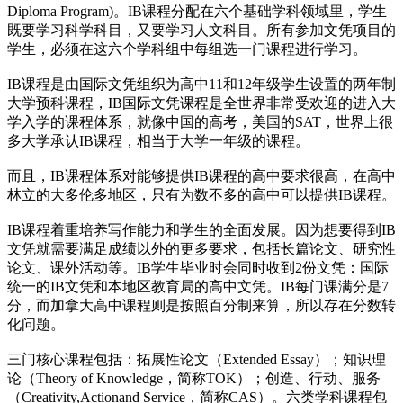
Diploma Program)。IB课程分配在六个基础学科领域里，学生
既要学习科学科目，又要学习人文科目。所有参加文凭项目的
学生，必须在这六个学科组中每组选一门课程进行学习。
IB课程是由国际文凭组织为高中11和12年级学生设置的两年制
大学预科课程，IB国际文凭课程是全世界非常受欢迎的进入大
学入学的课程体系，就像中国的高考，美国的SAT，世界上很
多大学承认IB课程，相当于大学一年级的课程。
而且，IB课程体系对能够提供IB课程的高中要求很高，在高中
林立的大多伦多地区，只有为数不多的高中可以提供IB课程。
IB课程着重培养写作能力和学生的全面发展。因为想要得到IB
文凭就需要满足成绩以外的更多要求，包括长篇论文、研究性
论文、课外活动等。IB学生毕业时会同时收到2份文凭：国际
统一的IB文凭和本地区教育局的高中文凭。IB每门课满分是7
分，而加拿大高中课程则是按照百分制来算，所以存在分数转
化问题。
三门核心课程包括：拓展性论文（Extended Essay）；知识理
论（Theory of Knowledge，简称TOK）；创造、行动、服务
（Creativity,Actionand Service，简称CAS）。六类学科课程包