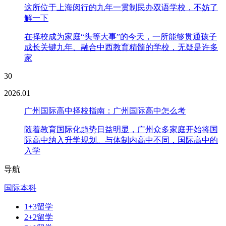
这所位于上海闵行的九年一贯制民办双语学校，不妨了
解一下
在择校成为家庭“头等大事”的今天，一所能够贯通孩子
成长关键九年、融合中西教育精髓的学校，无疑是许多
家
30
2026.01
广州国际高中择校指南：广州国际高中怎么考
随着教育国际化趋势日益明显，广州众多家庭开始将国
际高中纳入升学规划。与体制内高中不同，国际高中的
入学
导航
国际本科
1+3留学
2+2留学