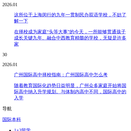
2026.01
这所位于上海闵行的九年一贯制民办双语学校，不妨了
解一下
在择校成为家庭“头等大事”的今天，一所能够贯通孩子
成长关键九年、融合中西教育精髓的学校，无疑是许多
家
30
2026.01
广州国际高中择校指南：广州国际高中怎么考
随着教育国际化趋势日益明显，广州众多家庭开始将国
际高中纳入升学规划。与体制内高中不同，国际高中的
入学
导航
国际本科
1+3留学