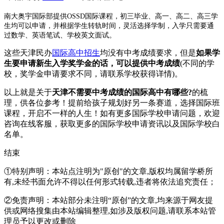
南大奥宇国际部提供OSSD国际课程，初三毕业、高一、高二、高三学
生均可以申请，并根据学生转轨时间，灵活选择学制，入学只需要通
过数学、英语笔试、学校英文面试。
这些天津民办
国际高中招生
均没有中考成绩要求，但是
如果学
生要申请新生入学奖学金的话，可以提供中考成绩
(不同的学
校，奖学金申请要求不同，请联系学校获得详情)。
以上就是关于
天津不需要中考成绩的国际高中有哪些?
的梳
理，供各位参考！提前给孩子规划好另一条赛道，选择国际班
课程，开启不一样的人生！如有更多国际学校申请问题，欢迎
咨询在线客服
，获取更多的国际学校申请资讯以及国际学校白
名单。
结束
①特别声明：本站点注明为"原创"的文章,版权均属留学桥所
有,未经书面允许不得以任何形式转载,违者将依法追究责任；
②免责声明：本站部分未注明“原创”的文章,均来源于网友提
供或网络搜集由本站编辑整理,如涉及版权问题,请联系本站管
理员予以更改或删除