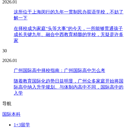
2026.01
这所位于上海闵行的九年一贯制民办双语学校，不妨了
解一下
在择校成为家庭“头等大事”的今天，一所能够贯通孩子
成长关键九年、融合中西教育精髓的学校，无疑是许多
家
30
2026.01
广州国际高中择校指南：广州国际高中怎么考
随着教育国际化趋势日益明显，广州众多家庭开始将国
际高中纳入升学规划。与体制内高中不同，国际高中的
入学
导航
国际本科
1+3留学