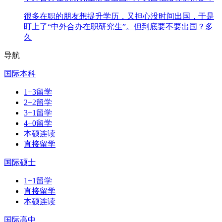
很多在职的朋友想提升学历，又担心没时间出国，于是
盯上了“中外合办在职研究生”。但到底要不要出国？多
久
导航
国际本科
1+3留学
2+2留学
3+1留学
4+0留学
本硕连读
直接留学
国际硕士
1+1留学
直接留学
本硕连读
国际高中