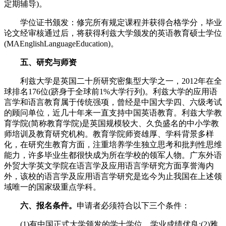
定期辅导)。
学位证书颁发：修完所有规定课程并获得合格学分，毕业
论文经审核通过后，将获得利兹大学颁发的英语教育硕士学位
(MAEnglishLanguageEducation)。
五、研究与师资
利兹大学是英国二十所研究密集型大学之一，2012年在全
球排名176位(跻身于全球前1%大学行列)。利兹大学的应用语
言学和语言教育属于传统强项，曾经是中国大学四、六级考试
的顾问单位，近几十年来一直支持中国英语教育。利兹大学教
育学院(简称教育学院)是英国规模较大、久负盛名的中小学教
师培训及教育研究机构。教育学院师资雄厚、学科背景多样
化，在研究生教育方面，注重培养学生独立思考和批判性思维
能力，许多毕业生都很快成为所在学校的领军人物。广东外语
外贸大学英文学院在语言学及应用语言学研究方面享誉海内
外，该校的语言学及应用语言学研究是迄今为止我国在上述领
域唯一的国家级重点学科。
六、报名条件。
申请者必须符合以下三个条件：
(1)有中国正式大学颁发的学士学位，学业成绩优良;(2)雅