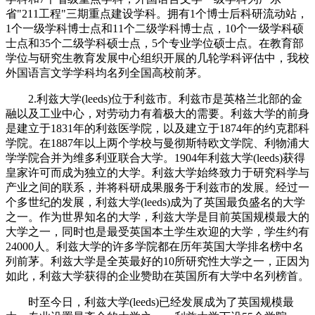
省"211工程"三期重点建设学科。拥有1个博士后科研流动站，
1个一级学科博士点和11个二级学科博士点，10个一级学科硕
士点和35个二级学科硕士点，5个专业学位硕士点。在教育部
学位与研究生教育发展中心组织开展的几轮学科评估中，我校
外国语言文学学科均名列全国高校前茅。
2.利兹大学(leeds)位于利兹市。利兹市是英格兰北部的金
融以及工业中心，对劳动力有着极大的需要。利兹大学的前身
是建立于1831年的利兹医学院，以及建立于1874年的约克郡科
学院。在1887年以上两个学校与曼彻斯特欧文学院、利物浦大
学学院合并为维多利亚联合大学。1904年利兹大学(leeds)获得
皇家许可而成为独立的大学。利兹大学始终致力于研究科学与
产业之间的联系，并将科研成果服务于利兹市的发展。经过一
个多世纪的发展，利兹大学(leeds)成为了英国最负盛名的大学
之一。作为世界知名的大学，利兹大学是目前英国规模最大的
大学之一，同时也是最受英国本土学生欢迎的大学，学生约有
24000人。利兹大学的许多学院都在历年英国大学排名榜中名
列前茅。利兹大学是全英最好的10所研究性大学之一，正因为
如此，利兹大学获得的企业赞助在英国所有大学中名列榜首。
时至今日，利兹大学(leeds)已经发展成为了英国规模最