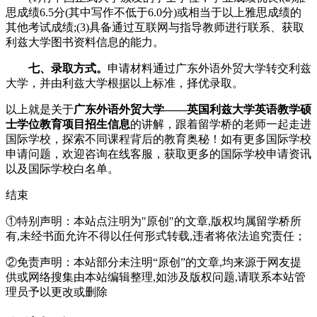
思成绩6.5分(其中写作不低于6.0分)或相当于以上雅思成绩的
其他考试成绩;(3)具备通过互联网与指导教师进行联系、获取
利兹大学图书资料信息的能力。
七、录取方式。
申请材料通过广东外语外贸大学转交利兹
大学，并由利兹大学根据以上标准，择优录取。
以上就是关于
广东外语外贸大学——英国利兹大学英语教学硕
士学位教育项目招生信息
的讲解，跟着留学桥的老师一起走进
国际学校，探索不同课程背后的教育奥秘！如有更多国际学校
申请问题，欢迎
咨询在线客服
，获取更多的国际学校申请资讯
以及国际学校白名单。
结束
①特别声明：本站点注明为"原创"的文章,版权均属留学桥所
有,未经书面允许不得以任何形式转载,违者将依法追究责任；
②免责声明：本站部分未注明“原创”的文章,均来源于网友提
供或网络搜集由本站编辑整理,如涉及版权问题,请联系本站管
理员予以更改或删除