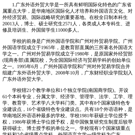
1.广东外语外贸大学是一所具有鲜明国际化特色的广东省
属重点大学，是华南地区国际化人才培养和外国语言文化、对
外经济贸易、国际战略研究的重要基地。在校全日制本科生
20013人，博士、硕士研究生2571人，各类成人本专科生、进
修及培训生、外国留学生11000多人。
学校的前身是广州外国语学院和广州对外贸易学院。广州
外国语学院成立于1965年，是教育部直属的三所著名外国语大
学之一。广州对外贸易学院成立于1980年，是原国家外经贸部
(现商务部)直属院校，为全国国际经济与贸易学科的创始单位
之一。1995年6月，广州外国语学院和广州对外贸易学院合并
组建广东外语外贸大学。2008年10月，广东财经职业学院划入
广东外语外贸大学。
学校辖21个教学单位和1个独立学院(南国商学院)。开设
61个本科专业，分属文学、经济学、管理学、法学、工学、理
学、教育学、艺术学八大学科门类。其中有8个国家级特色专
业建设点，16个省级特色专业建设点。共有18个外语语种，是
华南地区外语语种最多的学校。学校1981年获硕士学位授予
权，1986年获博士学位授予权，是中国恢复研究生制度后较早
获得硕士、博士授予权的单位之一。学校现有1个国家级重点
学科和7个省级重点学科，外国语言文学一级学科为广东