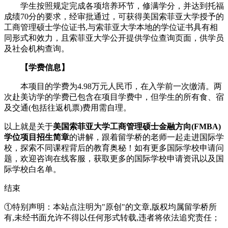
学生按照规定完成各项培养环节，修满学分，并达到托福
成绩70分的要求，经审批通过，可获得美国索菲亚大学授予的
工商管理硕士学位证书,与索菲亚大学本地的学位证书具有相
同形式和效力，且索菲亚大学公开提供学位查询页面，供学员
及社会机构查询。
【学费信息】
本项目的学费为4.98万元人民币，在入学前一次缴清。两
次赴美访学的学费已包含在项目学费中，但学生的所有食、宿
及交通(包括往返机票)费用需自理。
以上就是关于
美国索菲亚大学工商管理硕士金融方向(FMBA)
学位项目招生简章
的讲解，跟着留学桥的老师一起走进国际学
校，探索不同课程背后的教育奥秘！如有更多国际学校申请问
题，欢迎
咨询在线客服
，获取更多的国际学校申请资讯以及国
际学校白名单。
结束
①特别声明：本站点注明为"原创"的文章,版权均属留学桥所
有,未经书面允许不得以任何形式转载,违者将依法追究责任；