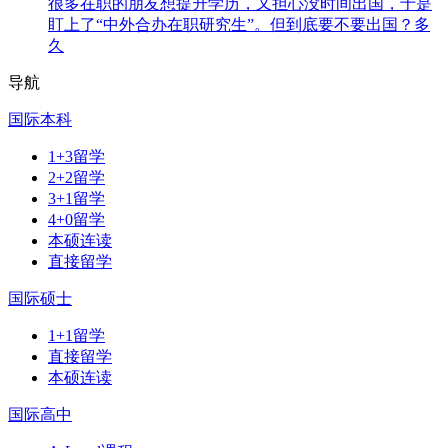
很多在职的朋友想提升学历，又担心没时间出国，于是
盯上了“中外合办在职研究生”。但到底要不要出国？多
久
导航
国际本科
1+3留学
2+2留学
3+1留学
4+0留学
本硕连读
直接留学
国际硕士
1+1留学
直接留学
本硕连读
国际高中