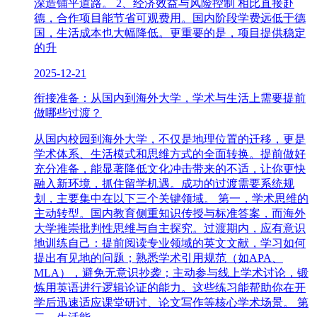
深造铺平道路。 2、经济效益与风险控制 相比直接赴
德，合作项目能节省可观费用。国内阶段学费远低于德
国，生活成本也大幅降低。更重要的是，项目提供稳定
的升
2025-12-21
衔接准备：从国内到海外大学，学术与生活上需要提前
做哪些过渡？
从国内校园到海外大学，不仅是地理位置的迁移，更是
学术体系、生活模式和思维方式的全面转换。提前做好
充分准备，能显著降低文化冲击带来的不适，让你更快
融入新环境，抓住留学机遇。成功的过渡需要系统规
划，主要集中在以下三个关键领域。 第一，学术思维的
主动转型。国内教育侧重知识传授与标准答案，而海外
大学推崇批判性思维与自主探究。过渡期内，应有意识
地训练自己：提前阅读专业领域的英文文献，学习如何
提出有见地的问题；熟悉学术引用规范（如APA、
MLA），避免无意识抄袭；主动参与线上学术讨论，锻
炼用英语进行逻辑论证的能力。这些练习能帮助你在开
学后迅速适应课堂研讨、论文写作等核心学术场景。 第