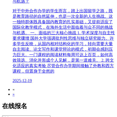
与机遇？
对于中外合作办学的学生而言，踏上出国留学之路，既
是教育路径的自然延伸，也是一次全新的人生挑战。这
一独特群体既具备国内教育的扎实基础，又提前适应了
国际化教学模式，在海外生活中面临着与众不同的挑战
与机遇。 一、面临的三大核心挑战 1. 学术深度与自主性
要求骤增 国外大学强调批判性思维与独立研究能力。许
多学生反映，从国内相对结构化的学习，转向需要大量
自主阅读、论文写作和课堂辩论的模式，初期会感到压
力巨大。一门课程的阅读材料每周可达上百页，如何高
效筛选、消化并形成个人见解，是第一道难关。 2. 跨文
化适应的真实考验 尽管合作办学期间接触了外教和西方
课程，但置身于全然的
2025-12-19
«
»
在线报名