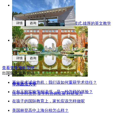
华东师范大学
多样化的升学,中新联合培养的办学模式,雄厚的英文教学
详情
咨询
能力
合肥工业大学
科研实力,学科优势,人才培养质量
详情
咨询
查看更多预科院校 >
出国留学最新资讯
再出学术诚信危机：我们该如何重获学术信任？
华东政法大学
在包玉刚实验学校读书，是一种怎样的体验？
法学学科优势,多学科协调发展,科研实力
在孩子的国际教育上，家长应该怎样做呢
美国林登高中上海分校怎么样？