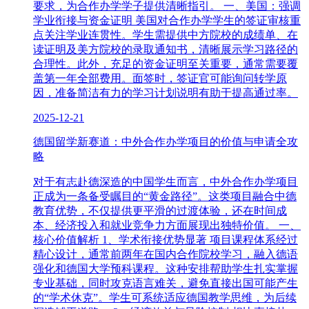
要求，为合作办学学子提供清晰指引。 一、美国：强调
学业衔接与资金证明 美国对合作办学学生的签证审核重
点关注学业连贯性。学生需提供中方院校的成绩单、在
读证明及美方院校的录取通知书，清晰展示学习路径的
合理性。此外，充足的资金证明至关重要，通常需要覆
盖第一年全部费用。面签时，签证官可能询问转学原
因，准备简洁有力的学习计划说明有助于提高通过率。
2025-12-21
德国留学新赛道：中外合作办学项目的价值与申请全攻
略
对于有志赴德深造的中国学生而言，中外合作办学项目
正成为一条备受瞩目的“黄金路径”。这类项目融合中德
教育优势，不仅提供更平滑的过渡体验，还在时间成
本、经济投入和就业竞争力方面展现出独特价值。 一、
核心价值解析 1、学术衔接优势显著 项目课程体系经过
精心设计，通常前两年在国内合作院校学习，融入德语
强化和德国大学预科课程。这种安排帮助学生扎实掌握
专业基础，同时攻克语言难关，避免直接出国可能产生
的“学术休克”。学生可系统适应德国教学思维，为后续