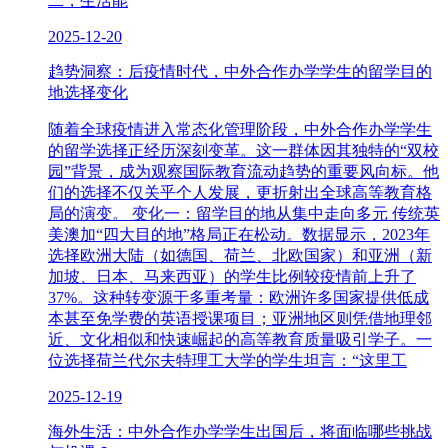
二，生活能
2025-12-20
趋势洞察：后疫情时代，中外合作办学学生的留学目的
地选择变化
随着全球疫情进入常态化管理阶段，中外合作办学学生
的留学选择正经历深刻变革。这一群体因其独特的“双校
园”背景，成为观察国际教育流动趋势的重要风向标。他
们的选择不仅关乎个人发展，更折射出全球高等教育格
局的演变。 变化一：留学目的地从集中走向多元 传统英
美澳加“四大目的地”格局正在松动。数据显示，2023年
选择欧洲大陆（如德国、荷兰、北欧国家）和亚洲（新
加坡、日本、马来西亚）的学生比例较疫情前上升了
37%。这种转变源于多重考量：欧洲许多国家提供低成
本甚至免学费的英语授课项目；亚洲地区则凭借地理邻
近、文化相似和快速崛起的高等教育质量吸引学子。一
位选择荷兰代尔夫特理工大学的学生坦言：“这里工
2025-12-19
海外生活：中外合作办学学生出国后，将面临哪些挑战