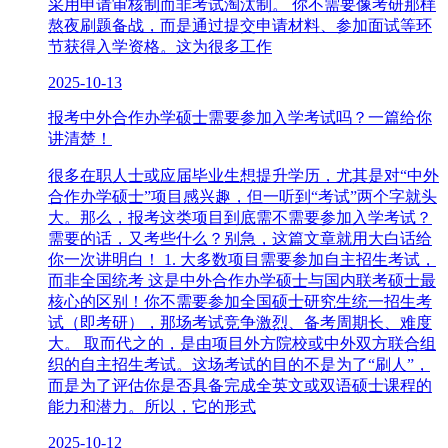
采用申请审核制而非考试淘汰制。 你不需要像考研那样
熬夜刷题备战，而是通过提交申请材料、参加面试等环
节获得入学资格。这为很多工作
2025-10-13
报考中外合作办学硕士需要参加入学考试吗？一篇给你
讲清楚！
很多在职人士或应届毕业生想提升学历，尤其是对“中外
合作办学硕士”项目感兴趣，但一听到“考试”两个字就头
大。那么，报考这类项目到底需不需要参加入学考试？
需要的话，又考些什么？别急，这篇文章就用大白话给
你一次讲明白！ 1. 大多数项目需要参加自主招生考试，
而非全国统考 这是中外合作办学硕士与国内联考硕士最
核心的区别！你不需要参加全国硕士研究生统一招生考
试（即考研），那场考试竞争激烈、备考周期长、难度
大。 取而代之的，是由项目外方院校或中外双方联合组
织的自主招生考试。这场考试的目的不是为了“刷人”，
而是为了评估你是否具备完成全英文或双语硕士课程的
能力和潜力。所以，它的形式
2025-10-12