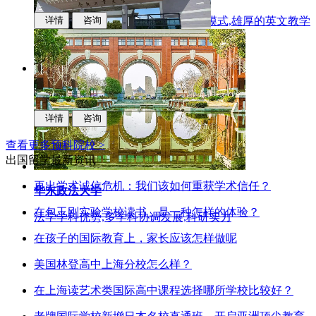
多样化的升学,中新联合培养的办学模式,雄厚的英文教学
详情
咨询
能力
合肥工业大学
科研实力,学科优势,人才培养质量
详情
咨询
查看更多预科院校 >
出国留学最新资讯
再出学术诚信危机：我们该如何重获学术信任？
华东政法大学
在包玉刚实验学校读书，是一种怎样的体验？
法学学科优势,多学科协调发展,科研实力
在孩子的国际教育上，家长应该怎样做呢
美国林登高中上海分校怎么样？
在上海读艺术类国际高中课程选择哪所学校比较好？