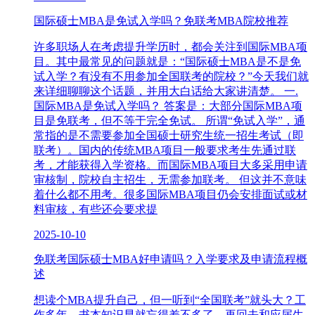
国际硕士MBA是免试入学吗？免联考MBA院校推荐
许多职场人在考虑提升学历时，都会关注到国际MBA项
目。其中最常见的问题就是：“国际硕士MBA是不是免
试入学？有没有不用参加全国联考的院校？”今天我们就
来详细聊聊这个话题，并用大白话给大家讲清楚。 一.
国际MBA是免试入学吗？ 答案是：大部分国际MBA项
目是免联考，但不等于完全免试。 所谓“免试入学”，通
常指的是不需要参加全国硕士研究生统一招生考试（即
联考）。国内的传统MBA项目一般要求考生先通过联
考，才能获得入学资格。而国际MBA项目大多采用申请
审核制，院校自主招生，无需参加联考。 但这并不意味
着什么都不用考。很多国际MBA项目仍会安排面试或材
料审核，有些还会要求提
2025-10-10
免联考国际硕士MBA好申请吗？入学要求及申请流程概
述
想读个MBA提升自己，但一听到“全国联考”就头大？工
作多年，书本知识早就忘得差不多了，再回去和应届生