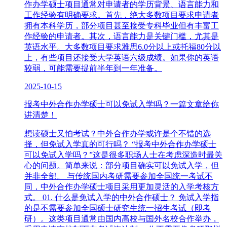
作办学硕士项目通常对申请者的学历背景、语言能力和
工作经验有明确要求。首先，绝大多数项目要求申请者
拥有本科学历，部分项目甚至接受专科毕业但有丰富工
作经验的申请者。其次，语言能力是关键门槛，尤其是
英语水平。大多数项目要求雅思6.0分以上或托福80分以
上，有些项目还接受大学英语六级成绩。如果你的英语
较弱，可能需要提前半年到一年准备。
2025-10-15
报考中外合作办学硕士可以免试入学吗？一篇文章给你
讲清楚！
想读硕士又怕考试？中外合作办学或许是个不错的选
择，但免试入学真的可行吗？ “报考中外合作办学硕士
可以免试入学吗？”这是很多职场人士在考虑深造时最关
心的问题。简单来说：部分项目确实可以免试入学，但
并非全部。 与传统国内考研需要参加全国统一考试不
同，中外合作办学硕士项目采用更加灵活的入学考核方
式。 01. 什么是免试入学的中外合作硕士？ 免试入学指
的是不需要参加全国硕士研究生统一招生考试（即考
研）。这类项目通常由国内高校与国外名校合作举办，