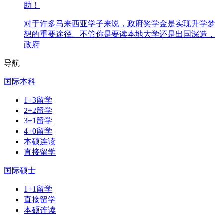
助！
对于许多马来西亚学子来说，政府奖学金是实现升学梦
想的重要途径。不管你是要读本地大学还是出国深造，
政府
导航
国际本科
1+3留学
2+2留学
3+1留学
4+0留学
本硕连读
直接留学
国际硕士
1+1留学
直接留学
本硕连读