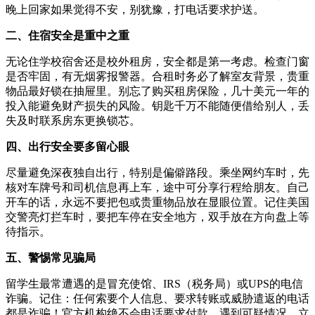
晚上回家如果觉得不安，别犹豫，打电话要求护送。
二、住宿安全是重中之重
无论住学校宿舍还是校外租房，安全都是第一考虑。检查门窗
是否牢固，有无烟雾报警器。合租时务必了解室友背景，贵重
物品最好锁在抽屉里。别忘了购买租房保险，几十美元一年的
投入能避免财产损失的风险。钥匙千万不能随便借给别人，丢
失及时联系房东更换锁芯。
四、出行安全要多留心眼
尽量避免深夜独自出行，特别是偏僻路段。乘坐网约车时，先
核对车牌号和司机信息再上车，途中可分享行程给朋友。自己
开车的话，永远不要把包或贵重物品放在显眼位置。记住美国
交警亮灯拦车时，要把车停在安全地方，双手放在方向盘上等
待指示。
五、警惕常见骗局
留学生最常遭遇的是冒充使馆、IRS（税务局）或UPS的电信
诈骗。记住：任何索要个人信息、要求转账或威胁遣返的电话
都是诈骗！官方机构绝不会电话要求付款。遇到可疑情况，立