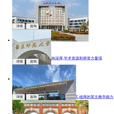
详情
咨询
江西财经大学
国际化办学,学科专业影响深厚,学术资源和师资力量强
详情
咨询
华东师范大学
多样化的升学,中新联合培养的办学模式,雄厚的英文教学能力
详情
咨询