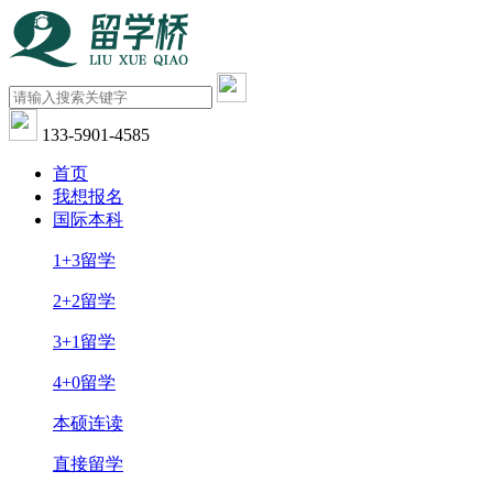
133-5901-4585
首页
我想报名
国际本科
1+3留学
2+2留学
3+1留学
4+0留学
本硕连读
直接留学