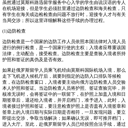
虽然通过莫斯科路迅留学服务中心入学的学生由说汉语的专人
在机场迎接，但是学生必须肚里通过边防检查和海关检查，只
有学生在海关或边检检查由问题不放行时，迎接专人才与有关
当局交涉；所以这里详细解释这些手续的办理过程。
(1)边防检查
边防检查是一个国家的边防工作人员依照本国法律对入境人员
进行的例行检查，是一个国家行使的主权；入境者应尊重该国
法律，主动配合，接受检查。边防检查主要是查验入境者所持
护照和签证的真伪及是否有效。
如果赴俄罗斯留学人员乘飞机经由莫斯科国际机场入境，那么
走下飞机进入候机厅后，就要到指定的边防入口排队等候检
查，在边防检查窗口，入境者要主动向俄方边防检查人员交验
本人护照和签证。当边防检查人员将护照、签证查验完毕，并
核准无误时，会将签证中的一联留下，在护照上加盖入境和日
期签章后，退还给入境者，并开启档门，准予进入，此时，入
境者接过护照和签证，要注意检查护照上是否盖有入境签章和
签章上的入境日期与实际日期是否相符，一旦发现问题，要立
即提出交涉，争取当场解决；如果确认无误，即可推开档门，
进入大厅。至此，赴俄罗斯留学人员已经按照合法手续，通过