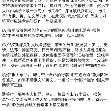
进入俄罗斯境内后，应立即到标明所乘航班号的“指示灯标”下
方转动着的传送带上寻找、提取自己托运的箱包行李。然后在
大厅内桌子上取一张海关“报关单”，并逐项认真填写。“报关
单”有俄、英、法文等几种，在此仅以俄文“报关单”为例，对
填写时应注意的问题作一简要说明。
(A)俄罗斯海关对入境者带进的照相机和其他电器在“报关
单”中没有单独列项要求填报。因此可以不填报;
(B)俄罗斯海关对入境者携进、带出的外汇(硬通货：美元、英
镑、法郎、德国马克、日元等)管理严格，所以入境者必须如
实填报携进外汇数额，以免发生因不报而外汇被扣留、没收事
件；人民币虽然不属于硬通货，但是如果数额很大，也应该申
报，和美元等外汇一样，避免在出境带出时发生被扣的意外。
填好“报关单”后，即可带上自己的行李到“红色通道”前排队准
备通关。如果不懂俄文和英文，一定找一个懂外语的中国人帮
助填写正确。
通关时，要将本人护照、签证、机票(包括行李票)、“报关
单”一起交给海关工作人员，同时将随身携带的行李、物品一
一放到X光检验机的传送带上接受检查。