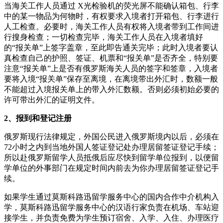
当海关工作人员通过 X光检验机的荧光屏不能确认箱包、行李
中的某一物品为何物时，有权要求入境者打开箱包、行李进行
人工检查。必要时，海关工作人员有权将入境者带到工作间进
行搜身检查；一切检查完毕，海关工作人员在入境者填好
的“报关单”上签字盖章，至此即告通关完毕；此时入境者要认
真检查自己的护照、签证、机票和“报关单”是否齐全，特别要
注意“报关单”上是否有俄罗斯海关人员的签字和签章，入境者
要将入境“报关单”保存至离境，在离境带出外汇时，数额一般
不能超过入境报关单上的带入外汇数额。否则必须初始必要的
许可带出外汇的证明文件。
2、报到和登记注册
俄罗斯现行法律规定，外国公民进入俄罗斯境内以后，必须在
72小时之内到当地外国人签证登记处办理居留签证登记手续；
所以赴俄罗斯留学人员抵俄后应尽快到留学单位报到，以便留
学单位的外事部门在规定时间内前去为你办理居留签证登记手
续。
如果学生通过莫斯科路迅留学服务中心的国内合作中介机构入
学，莫斯科路迅留学服务中心的汉语行家负责在机场、车站迎
接学生，并负责免费为学生预订宿舍、入学、入住、办理医疗