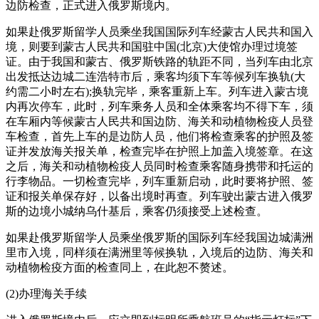
边防检查，正式进入俄罗斯境内。
如果赴俄罗斯留学人员乘坐我国国际列车经蒙古人民共和国入
境，则要到蒙古人民共和国驻中国(北京)大使馆办理过境签
证。由于我国和蒙古、俄罗斯铁路的轨距不同，当列车由北京
出发抵达边城二连浩特市后，乘客均须下车等候列车换轨(大
约需二小时左右);换轨完毕，乘客重新上车。列车进入蒙古境
内再次停车，此时，列车乘务人员和全体乘客均不得下车，须
在车厢内等候蒙古人民共和国边防、海关和动植物检疫人员登
车检查，首先上车的是边防人员，他们将检查乘客的护照及签
证并发放海关报关单，检查完毕在护照上加盖入境签章。在这
之后，海关和动植物检疫人员同时检查乘客随身携带和托运的
行李物品。一切检查完毕，列车重新启动，此时要将护照、签
证和报关单保存好，以备出境时再查。列车驶出蒙古进入俄罗
斯的边境小城纳乌什基后，乘客仍须接受上述检查。
如果赴俄罗斯留学人员乘坐俄罗斯的国际列车经我国边城满洲
里市入境，同样须在满洲里等候换轨，入境后的边防、海关和
动植物检疫方面的检查同上，在此恕不赘述。
(2)办理海关手续