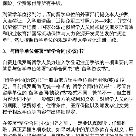
保险、学费缴付等所有手续。
到留学单位报到时，应向留学单位的外事部门提交本人护照、
入境签证、入学邀请函、近期免冠二寸照片(6—8张)，并交付
居留签证登记费，国家公派赴俄留学人员尚须提交俄罗斯普通
和职业教育部国际流动保障与人力资源开发局签发的“派遣
单”，然后按照留学单位的规定办理入学登记注册手续。
3、与留学单位签署“留学合同(协议)书”
自费赴俄罗斯留学人员办理入学登记注册手续的一项重要内容
就是与留学单位签署“留学合同书”或“留学协议书”。
“留学合同(协议)书”一般由俄方留学单位自行用俄(英)文拟
定。目前俄罗斯尚无统一格式的“留学合同(协议)书”，尽管各
留学单位的“留学合同(协议)书”格式不同，繁简不一，但主要
内容大同小异，一般都对双方的权利和义务，对留学人员的学
习期限、缴费标准、住宿条件、医疗保险以及颁发毕业文凭、
授予相应学位等内容作出详细规定。
在签署“留学合同(协议)书”之前，一定要认真阅读，仔细推
敲，真正弄懂各项条款。如果对其中的某项条款存有疑义，应
向留学单位提出询问，要求解答；如果对其中的某项条款持有