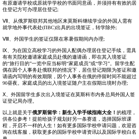
有原邀请学校或原就学学校的书面同意函，并须持有有效的居
住登记方可办理居住登记;
Ⅶ、从俄罗斯联邦其他地区来莫斯科继续学业的外国人需有
就学地外事代表处(ПВС)出具的出境签证，转学除外;
Ⅷ、外国学生的签证仅限在寒暑假期间内办理;
Ⅸ、为在国立高校学习的外国人配偶办理居住登记手续，需具
有有关院校邀请家庭成员赴俄的邀请函，即在其入境签证
的“旅行目的”一览中应当标明“家庭成员”或“学习”。留学生配
偶在因个人事务赴俄联邦的情况下，居住登记期限为签证和邀
请函内写明的有效期限，因个人事务在俄的停留时间不能超过
90昼夜。家庭成员的出入境签证随户主在假期出境时办理;
Ⅹ、外国留学生多次出入境签证在莫斯科市内务总局外国人签
证登记局办理。
以上就是关于
俄罗斯留学：新生入学手续指南大全！
的梳理，
供各位参考！提前给孩子规划好另一条赛道，选择国际班课
程，开启不一样的人生！如有更多国际学校申请问题，欢迎
咨
询在线客服
，获取更多的国际学校申请资讯以及国际学校白名
单。