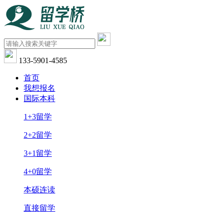
133-5901-4585
首页
我想报名
国际本科
1+3留学
2+2留学
3+1留学
4+0留学
本硕连读
直接留学