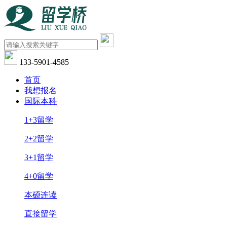
133-5901-4585
首页
我想报名
国际本科
1+3留学
2+2留学
3+1留学
4+0留学
本硕连读
直接留学