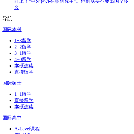
盯上了“中外合办在职研究生”。但到底要不要出国？多
久
导航
国际本科
1+3留学
2+2留学
3+1留学
4+0留学
本硕连读
直接留学
国际硕士
1+1留学
直接留学
本硕连读
国际高中
A-Level课程